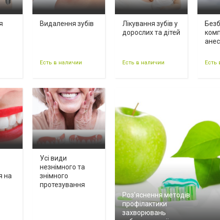
я
Видалення зубів
Лікування зубів у
Безб
дорослих та дітей
комп
анес
Есть в наличии
Есть в наличии
Есть 
Усі види
незнімного та
я на
знімного
протезування
Роз'яснення методів
профілактики
захворювань