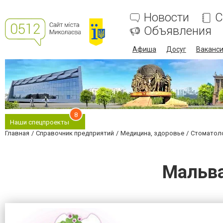
Новости
С
Объявления
Афиша
Досуг
Ваканс
8
Наши спецпроекты
Главная
Справочник предприятий
Медицина, здоровье
Стоматол
Мальва