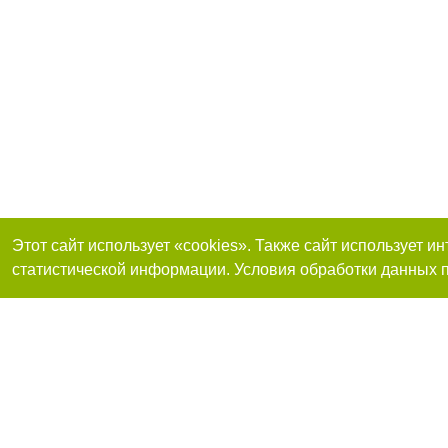
Этот сайт использует «cookies». Также сайт использует 
статистической информации. Условия обработки данных п
Присоединяйтесь 
Реклама на сайте
Франшиза "CitySites"
+38 (095) 515-50-87
О нас
Контакты
По вопросам рекламы: +38 (095) 515-50-87. E-mail:
Допускается цит