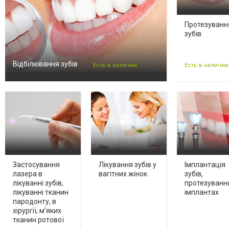
Протезуванн
зубів
Відбілювання зубів
Есть в наличии
Есть в наличии
Застосування
Лікування зубів у
Імплантація
лазера в
вагітних жінок
зубів,
лікуванні зубів,
протезуванн
лікуванні тканин
імплантах
пародонту, в
хірургії, м'яких
тканин ротової