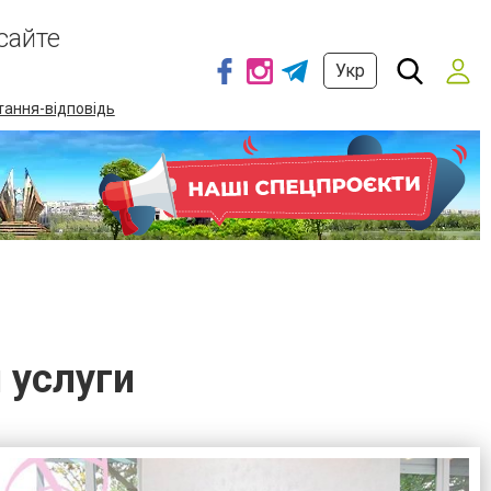
сайте
Укр
тання-відповідь
 услуги