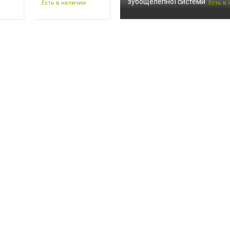
зубощелепної системи
Есть в наличии
Есть в