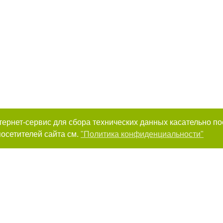
интернет-сервис для сбора технических данных касательно п
осетителей сайта см.
"Политика конфиденциальности"
к нам :
Авторы проекта
ирование материалов без получения предварительного согласия 0512.com.u