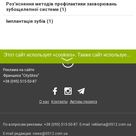
Роз'яснення методів профілактики захворювань
зубощелепної системи (1)
Імплантація зубів (1)
Этот сайт использует «cookies». Также сайт использует интернет-сервис для сбора технических данных касательно посетителей с целью получения маркетинговой и статистической информации. Условия обработки данных посетителей сайта см.
〉
Реклама на сайте
Франшиза "CitySites"
+38 (095) 515-50-87
О нас
Контакты
Авторы проекта
По вопросам рекламы: +38 (095) 515-50-87. E-mail:
reklama@0512.com.ua
E-mail редакции:
news@0512.com.ua