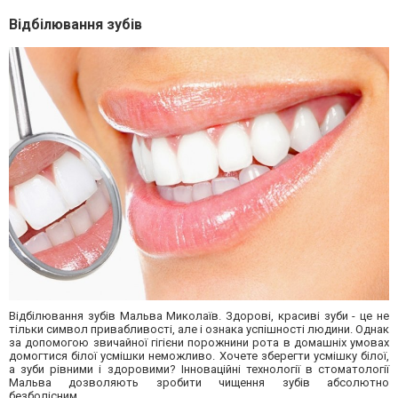
Відбілювання зубів
Відбілювання зубів Мальва Миколаїв. Здорові, красиві зуби - це не
тільки символ привабливості, але і ознака успішності людини. Однак
за допомогою звичайної гігієни порожнини рота в домашніх умовах
домогтися білої усмішки неможливо. Хочете зберегти усмішку білої,
а зуби рівними і здоровими? Інноваційні технології в стоматології
Мальва дозволяють зробити чищення зубів абсолютно
безболісним.