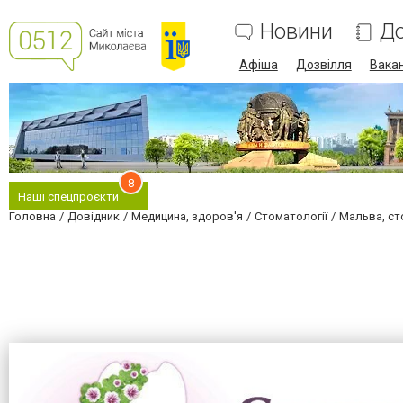
Новини
До
Афіша
Дозвілля
Вакан
8
Наші спецпроєкти
Головна
Довідник
Медицина, здоров'я
Стоматології
Мальва, ст