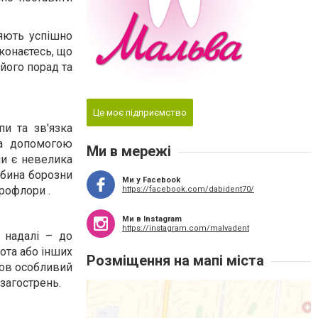
ляють успішно
конаєтесь, що
його порад та
Це моє підприємство
пи та зв'язка
за допомогою
Ми в мережі
ми є невелика
ибина борозни
Ми у Facebook
рофлори .
https://facebook.com/dabident70/
Ми в Instagram
https://instagram.com/malvadent
а надалі – до
рота або інших
Розміщення на мапі міста
шов особливий
загострень.