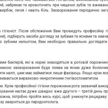
ий, набрякає та кровоточить при чищенні зубів та вживанні
свербіж, печія і навіть біль. Захворювання періодично заг
 гігієніст. Після обстеження Вам проведуть професійну гі
я), підберуть засоби догляду за зубами та яснами та навч
ого зубним нальотом, Вам необхідно правильно доглядати
 бактерій, які в нормі знаходяться в ротовій порожнин
ознакою захворювання буде поява на яснах дуже болючих
ити наліт, цим має займатися лише фахівець. Якщо крім яс
зивається виразково-некротичним гінгівостоматитом.
ле. Крім професійної гігієни порожнини рота зазвичай вик
кування настає дуже швидко: вже другого – третій день про
ожна, потрібно пройти весь курс, щоб уникнути рецидиву
зу зверніться до пародонтолога.