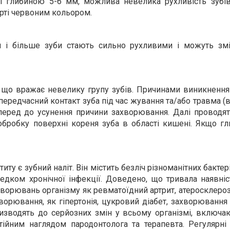
і глибиною 5-6 мм, можлива невелика рухливість зубів
арті червоним кольором.
 і більше зуби стають сильно рухливими і можуть зм
 що вражає невелику групу зубів. Причинами виникнення
ередчасний контакт зуба під час жування та/або травма (в 
мперед до усунення причини захворювання. Далі проводя
обробку поверхні кореня зуба в області кишені. Якщо г
у є зубний наліт. Він містить безліч різноманітних бактер
едком хронічної інфекції. Доведено, що тривала наявніс
ворювань організму як ревматоїдний артрит, атеросклероз
ахворювання, як гіпертонія, цукровий діабет, захворювання
ризводять до серйозних змін у всьому організмі, включа
тійним наглядом пародонтолога та терапевта. Регулярні