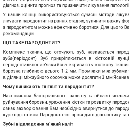
діагноз, оцінити прогноз та призначити лікування патологі
У нашій клініці використовуються сучасні методи ліку
лікувати пародонтит на ранніх стадіях, зупинити важку ф
з пародонтитом можна ефективно боротися. Для цього Ва
рекомендацій.
ЩО ТАКЕ ПАРОДОНТИТ?
Комплекс тканин, що оточують зуб, називається парод
зуба(періодонт). Зуб прикріплюється в кістковій лу
періодонтальної зв'язки.Ясна вкривають кісткову ткани
борозна глибиною всього 1-2 мм. Проміжки між зубами те
в ділянці міжзубного сосочка може досягати 3 мм.Ясенев
Чому виникають гінгівіт та пародонтит?
Накопичення бактеріального нальоту в області ясенев
руйнування борозни, ураження кістки та розвитку пародон
ознак захворювання Вам необхідно звернутися до пародо
курс підготовки. Пародонтолог проводить діагностику та 
Зубні відкладення м`який наліт