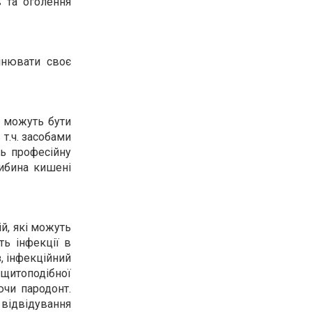
 та оголення
інювати своє
 можуть бути
т.ч. засобами
ть професійну
либина кишені
ій, які можуть
ть інфекції в
, інфекційний
 щитоподібної
ючи пародонт.
 відвідування