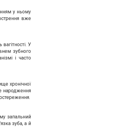
енням у ньому
гострення вже
 вагітності. У
внем зубного
нізмі і часто
ище хронічної
те народження
постереження.
ому запальний
зка зуба, а й