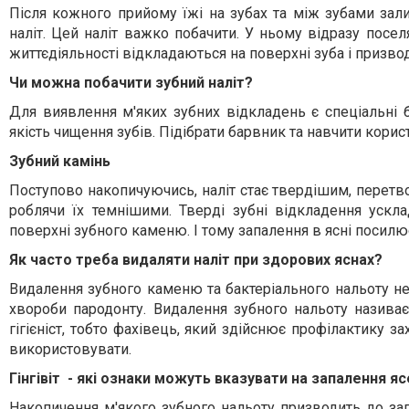
Після кожного прийому їжі на зубах та між зубами зал
наліт. Цей наліт важко побачити. У ньому відразу посе
життєдіяльності відкладаються на поверхні зуба і призво
Чи можна побачити зубний наліт?
Для виявлення м'яких зубних відкладень є спеціальні
якість чищення зубів. Підібрати барвник та навчити корис
Зубний камінь
Поступово накопичуючись, наліт стає твердішим, перетво
роблячи їх темнішими. Тверді зубні відкладення ускла
поверхні зубного каменю. І тому запалення в ясні посил
Як часто треба видаляти наліт при здорових яснах?
Видалення зубного каменю та бактеріального нальоту не
хвороби пародонту. Видалення зубного нальоту називає
гігієніст, тобто фахівець, який здійснює профілактику з
використовувати.
Гінгівіт - які ознаки можуть вказувати на запалення я
Накопичення м'якого зубного нальоту призводить до зап