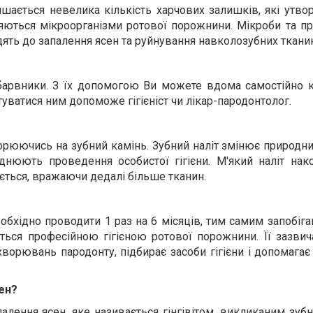
ишається невелика кількість харчових залишків, які утв
ляються мікроорганізми ротової порожнини. Мікроби та пр
дять до запалення ясен та руйнування навколозубних ткани
 барвники. З їх допомогою Ви можете вдома самостійно 
туватися ним допоможе гігієніст чи лікар-пародонтолог.
рюючись на зубний камінь. Зубний наліт змінює природний
днюють проведення особистої гігієни. М'який наліт нак
юється, вражаючи дедалі більше тканин.
обхідно проводити 1 раз на 6 місяців, тим самим запобіг
ться професійною гігієною ротової порожнини. Її зазви
ахворювань пародонту, підбирає засоби гігієни і допомагає
сен?
алення ясен, яке називається гінгівітом, викликаним зуб