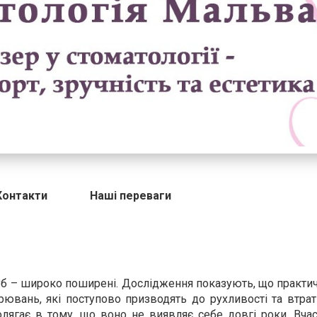
Контакти
Наші переваги
зуб – широко поширені. Дослідження показують, що практи
ювань, які поступово призводять до рухливості та втрат
олягає в тому, що воно не виявляє себе довгі роки. Вча