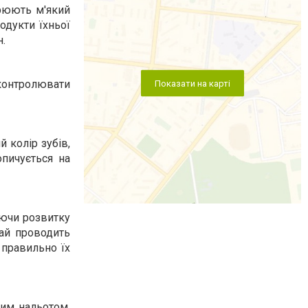
орюють м'який
одукти їхньої
н.
контролювати
Показати на карті
 колір зубів,
опичується на
аючи розвитку
чай проводить
 правильно їх
ним нальотом.