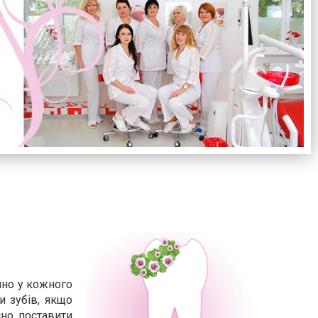
чно у кожного
и зубів, якщо
сно поставити