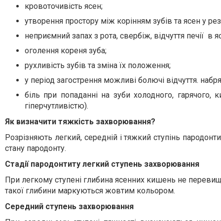
кровоточивість ясен;
утворення простору між корінням зубів та ясен у рез
неприємний запах з рота, свербіж, відчуття печії в я
оголення кореня зуба;
рухливість зубів та зміна їх положення;
у період загострення можливі болючі відчуття. набр
біль при попаданні на зуби холодного, гарячого, к
гіперчутливістю).
Як визначити тяжкість захворювання?
Розрізняють легкий, середній і тяжкий ступінь пародонт
стану пародонту.
Стадії пародонтиту легкий ступень захворювання
При легкому ступені глибина ясенних кишень не перевищу
такої глибини маркуються жовтим кольором.
Середний ступень захворювання