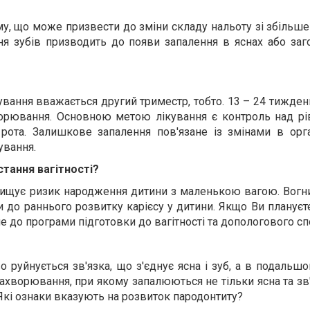
му, що може призвести до зміни складу нальоту зі збільш
ня зубів призводить до появи запалення в яснах або за
ування вважається другий триместр, тобто. 13 – 24 тиждень
ворювання. Основною метою лікування є контроль над рі
рота. Залишкове запалення пов'язане із змінами в орга
ування.
тання вагітності?
двищує ризик народження дитини з маленькою вагою. Вогн
и до раннього розвитку карієсу у дитини. Якщо Ви планує
е до програми підготовки до вагітності та допологового с
 руйнується зв'язка, що з'єднує ясна і зуб, а в подальш
хворювання, при якому запалюються не тільки ясна та зв'я
 Які ознаки вказують на розвиток пародонтиту?