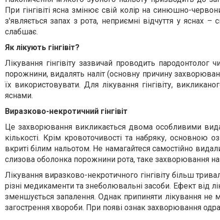
При гінгівіті ясна змінює свій колір на синюшно-червон
з'являється запах з рота, неприємні відчуття у яснах – 
слабшає.
Як лікують гінгівіт?
Лікування гінгівіту зазвичай проводить пародонтолог чи
порожнини, видалять наліт (основну причину захворюванн
їх використовувати. Для лікування гінгівіту, викликан
яснами.
Виразково-некротичний гінгівіт
Це захворювання викликається двома особливими видами
кількості. Крім кровоточивості та набряку, основною 
вкриті білим нальотом. Не намагайтеся самостійно видал
слизова оболонка порожнини рота, таке захворювання на
Лікування виразково-некротичного гінгівіту більш трива
різні медикаменти та знеболювальні засоби. Ефект від лі
зменшується запалення. Однак припиняти лікування не м
загострення хвороби. При появі ознак захворювання одра