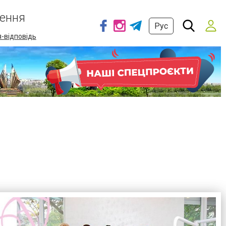
ення
Рус
-відповідь