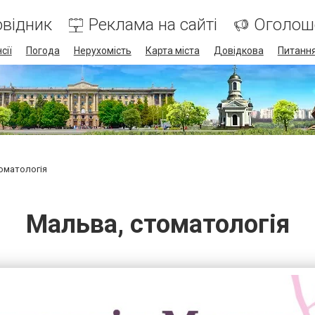
відник
Реклама на сайті
Оголош
сії
Погода
Нерухомість
Карта міста
Довідкова
Питання
оматологія
Мальва, стоматологія