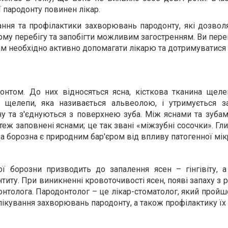
ї пародонту повинен лікар.
вання та профілактики захворювань пародонту, які дозво
орму перебігу та запобігти можливим загостренням. Ви пере
м необхідно активно допомагати лікарю та дотримуватися 
онтом. До них відносяться ясна, кісткова тканина щеле
нці щелепи, яка називається альвеолою, і утримується 
ну та з'єднуються з поверхнею зуба. Між яснами та зуба
ж заповнені яснами; це так звані «міжзубні сосочки». Гл
а борозна є природним бар'єром від впливу патогенної мік
ої борозни призводить до запалення ясен – гінгівіту, 
титу. При виникненні кровоточивості ясен, появі запаху з 
нтолога. Пародонтолог – це лікар-стоматолог, який прой
лікування захворювань пародонту, а також профілактику їх 