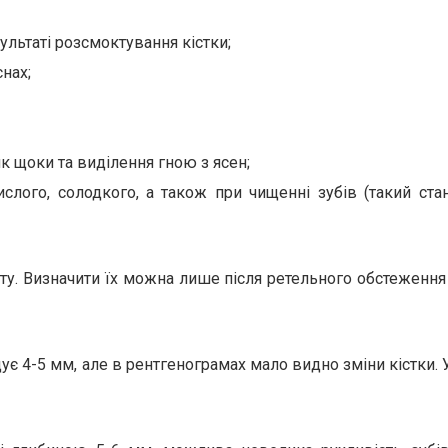
ультаті розсмоктування кістки;
снах;
як щоки та виділення гною з ясен;
ислого, солодкого, а також при чищенні зубів (такий ста
иту. Визначити їх можна лише після ретельного обстеження 
є 4-5 мм, але в рентгенограмах мало видно зміни кістки. У