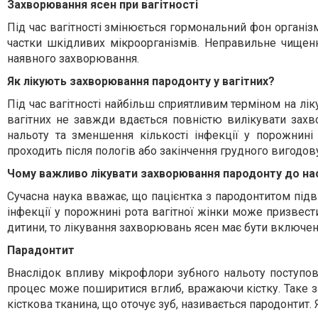
Захворювання ясен при вагітності
Під час вагітності змінюється гормональний фон організ
частки шкідливих мікроорганізмів. Неправильне чищен
наявного захворювання.
Як лікують захворювання пародонту у вагітних?
Під час вагітності найбільш сприятливим терміном на лік
вагітних не завжди вдається повністю вилікувати зах
нальоту та зменшення кількості інфекції у порожнині 
проходить після пологів або закінчення грудного вигодов
Чому важливо лікувати захворювання пародонту до нас
Сучасна наука вважає, що пацієнтка з пародонтитом пі
інфекції у порожнині рота вагітної жінки може призвест
дитини, то лікування захворювань ясен має бути включен
Парадонтит
Внаслідок впливу мікрофлори зубного нальоту поступово
процес може поширитися вглиб, вражаючи кістку. Таке за
кісткова тканина, що оточує зуб, називається пародонтит.