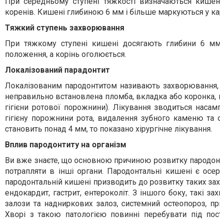
При середньому ступені тяжкості визначаються кишен
коренів. Кишені глибиною 6 мм і більше маркуються у к
Тяжкий ступень захворювання
При тяжкому ступені кишені досягають глибини 6 мм
положення, а корінь оголюється.
Локалізований парадонтит
Локалізованим пародонтитом називають захворювання,
неправильно встановлена пломба, вкладка або коронка, п
гігієни ротової порожнини). Лікування зводиться наса
гігієну порожнини рота, видалення зубного каменю та 
становить понад 4 мм, то показано хірургічне лікування.
Вплив пародонтиту на організм
Ви вже знаєте, що основною причиною розвитку пародонтит
потрапляти в інші органи. Пародонтальні кишені є осер
пародонтальній кишені призводить до розвитку таких зах
ендокардит, гастрит, ентероколіт. З іншого боку, такі з
залози та надниркових залоз, системний остеопороз, п
Хворі з такою патологією повинні перебувати під пос