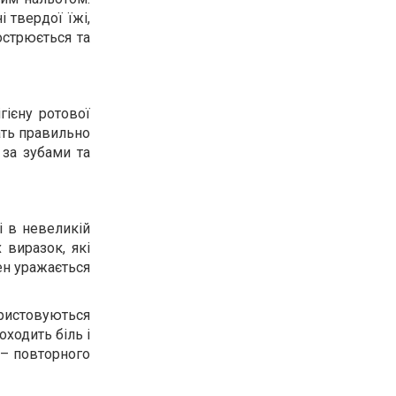
 твердої їжі,
острюється та
гієну ротової
ать правильно
 за зубами та
і в невеликій
 виразок, які
ен уражається
ористовуються
ходить біль і
 – повторного