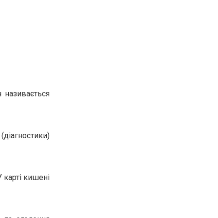
н називається
(діагностики)
 карті кишені