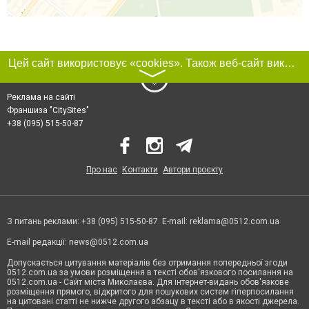
Цей сайт використовує «cookies». Також веб-сайт використовує інтернет-сервіс для збору технічних даних стосовно відвідувачів з метою отримання маркетингової та статистичної інформації. Умови обробки даних відвідувачів сайту див.
〉
Реклама на сайті
Франшиза "CitySites"
+38 (095) 515-50-87
Про нас
Контакти
Автори проєкту
З питань реклами: +38 (095) 515-50-87. E-mail:
reklama@0512.com.ua
E-mail редакції:
news@0512.com.ua
Допускається цитування матеріалів без отримання попередньої згоди
0512.com.ua за умови розміщення в тексті обов'язкового посилання на
0512.com.ua - Сайт міста Миколаєва. Для інтернет-видань обов'язкове
розміщення прямого, відкритого для пошукових систем гіперпосилання
на цитовані статті не нижче другого абзацу в тексті або в якості джерела.