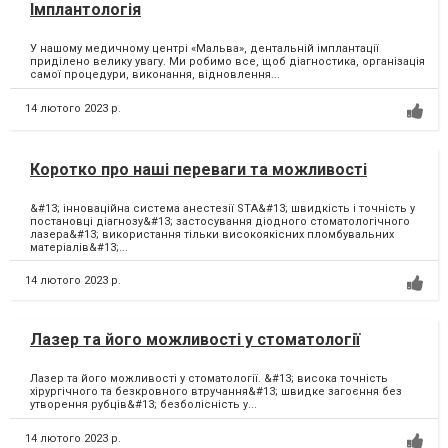
Імплантологія
У нашому медичному центрі «Мальва», дентальній імплантації
приділено велику увагу. Ми робимо все, щоб діагностика, організація
самої процедури, виконання, відновлення...
14 лютого 2023 р.
Коротко про наші переваги та можливості
&#13; інноваційна система анестезії STA&#13; швидкість і точність у
постановці діагнозу&#13; застосування діодного стоматологічного
лазера&#13; використання тільки високоякісних пломбувальних
матеріалів&#13;...
14 лютого 2023 р.
Лазер та його можливості у стоматології
Лазер та його можливості у стоматології. &#13; висока точність
хірургічного та безкровного втручання&#13; швидке загоєння без
утворення рубців&#13; безболісність у...
14 лютого 2023 р.