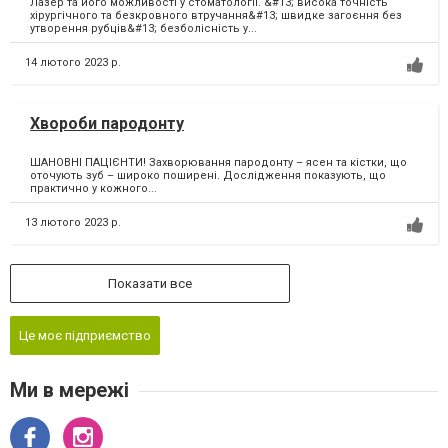
Лазер та його можливості у стоматології. &#13; висока точність
хірургічного та безкровного втручання&#13; швидке загоєння без
утворення рубців&#13; безболісність у...
14 лютого 2023 р.
Хвороби пародонту
ШАНОВНІ ПАЦІЄНТИ! Захворювання пародонту – ясен та кістки, що
оточують зуб – широко поширені. Дослідження показують, що
практично у кожного...
13 лютого 2023 р.
Показати все
Це моє підприємство
Ми в мережі