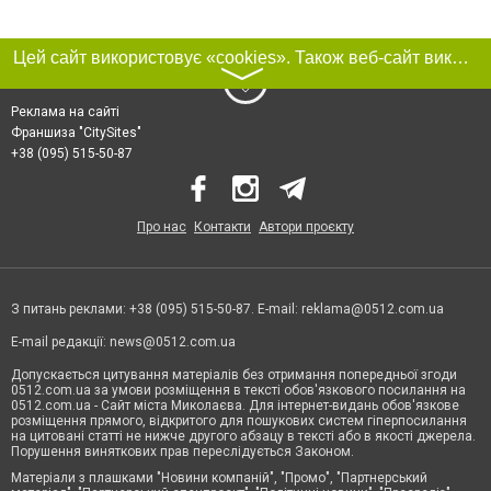
Цей сайт використовує «cookies». Також веб-сайт використовує інтернет-сервіс для збору технічних даних стосовно відвідувачів з метою отримання маркетингової та статистичної інформації. Умови обробки даних відвідувачів сайту див.
〉
Реклама на сайті
Франшиза "CitySites"
+38 (095) 515-50-87
Про нас
Контакти
Автори проєкту
З питань реклами: +38 (095) 515-50-87. E-mail:
reklama@0512.com.ua
E-mail редакції:
news@0512.com.ua
Допускається цитування матеріалів без отримання попередньої згоди
0512.com.ua за умови розміщення в тексті обов'язкового посилання на
0512.com.ua - Сайт міста Миколаєва. Для інтернет-видань обов'язкове
розміщення прямого, відкритого для пошукових систем гіперпосилання
на цитовані статті не нижче другого абзацу в тексті або в якості джерела.
Порушення виняткових прав переслідується Законом.
Матеріали з плашками "Новини компаній", "Промо", "Партнерський