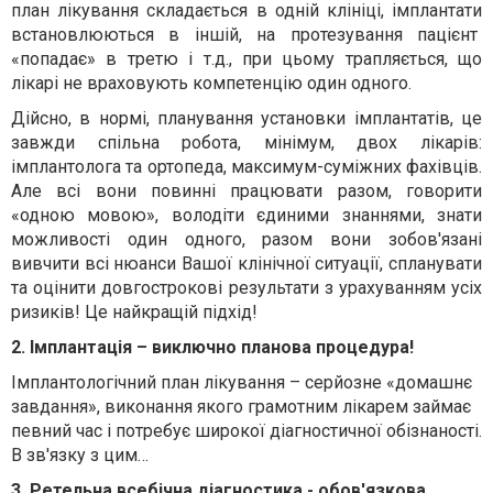
план лікування складається в одній клініці, імплантати
встановлюються в іншій, на протезування пацієнт
«попадає» в третю і т.д., при цьому трапляється, що
лікарі не враховують компетенцію один одного.
Дійсно, в нормі, планування установки імплантатів, це
завжди спільна робота, мінімум, двох лікарів:
імплантолога та ортопеда, максимум-суміжних фахівців.
Але всі вони повинні працювати разом, говорити
«одною мовою», володіти єдиними знаннями, знати
можливості один одного, разом вони зобов'язані
вивчити всі нюанси Вашої клінічної ситуації, спланувати
та оцінити довгострокові результати з урахуванням усіх
ризиків! Це найкращій підхід!
2.
Імплантація – виключно планова процедура!
Імплантологічний план лікування – серйозне «домашнє
завдання», виконання якого грамотним лікарем займає
певний час і потребує широкої діагностичної обізнаності.
В зв'язку з цим…
3. Ретельна всебічна діагностика - обов'язкова