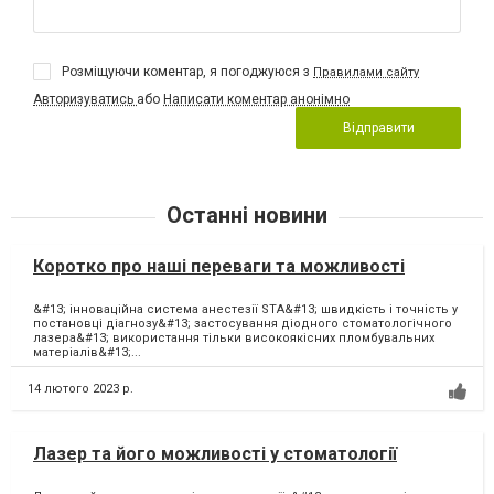
Розміщуючи коментар, я погоджуюся з
Правилами сайту
Авторизуватись
або
Написати коментар анонімно
Відправити
Останні новини
Коротко про наші переваги та можливості
&#13; інноваційна система анестезії STA&#13; швидкість і точність у
постановці діагнозу&#13; застосування діодного стоматологічного
лазера&#13; використання тільки високоякісних пломбувальних
матеріалів&#13;...
14 лютого 2023 р.
Лазер та його можливості у стоматології