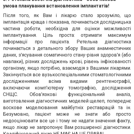
умова планування встановлення імплантатів!
Після того, як Вам і лікарю стало зрозуміло, що
імплантація краща і показана, починається дослідницька
частина роботи, необхідна для оцінки можливості
імплантування. Ціль проста: отримати максимум
інформації про пацієнта. Ретельна діагностика
починається з детального збору Ваших анамнестичних
даних, з'ясування соматичного стану-рівня здоров'я (або
навпаки), різних досліджень крові, рівень інфікованості
організму, якщо потрібно, взаємодія з Вашими лікарями.
Закінчується все вузькоспеціальними стоматологічними
дослідженнями: всіма видами рентгенографії,
включаючи комп'ютерну томографію, дослідження
СНЩС. Обов'язкові функціональний аналіз,
виготовлення діагностичних моделей щелеп, попереднє
воскове моделювання майбутніх реставрацій та ін.
Безумовно, пацієнт може не знати або просто
недооцінювати все це і тому не надати значення факту,
якщо лікар не запропонує Вам розширеної діагностики.
Кваліфікований лікар НЕ МАЄ НА ЦЕ ПРАВА!