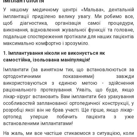
Імплантологія
У нашому медичному центрі «Мальва», дентальній
імплантації приділено велику увагу. Ми робимо все,
щоб діагностика, організація самої процедури,
виконання, відновлення жувальної функції та головне,
подальше спостереження протікали для наших пацієнтів
максимально комфортно і зрозуміло.
1.
Імплантування ніколи не виконується як
самостійна, ізольована маніпуляція!
Імплантати (за винятком тих, що встановлюються за
ортодонтичними показаннями) завжди
використовуються з єдиною метою - здійснення
раціонального протезування. Уявіть, що буде, якщо
лікар-хірург встановить Вам імплантати без урахування
особливостей запланованої ортопедичної конструкції, у
розробці якої він не брав участі. Ще гірше, якщо лікар-
ортопед уперше побачить пацієнта з уже
встановленими імплантатами!
На жаль, ми все частіше стикаємося з ситуацією, коли