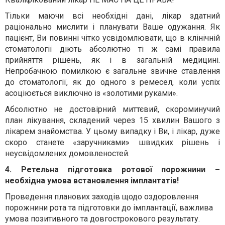
Тільки маючи всі необхідні дані, лікар здатний
раціонально мислити і планувати Ваше одужання. Як
пацієнт, Ви повинні чітко усвідомлювати, що в клінічній
стоматології діють абсолютно ті ж самі правила
прийняття рішень, як і в загальній медицині.
Непробачною помилкою є загальне звичне ставлення
до стоматології, як до одного з ремесел, коли успіх
асоціюється виключно із «золотими руками».
Абсолютно не достовірний миттєвий, скороминучий
план лікування, складений через 15 хвилин Вашого з
лікарем знайомства. У цьому випадку і Ви, і лікар, дуже
скоро станете «заручниками» швидких рішень і
неусвідомлених домовленостей.
4. Ретельна підготовка ротової порожнини –
необхідна умова встановлення імплантатів!
Проведення планових заходів щодо оздоровлення
порожнини рота та підготовки до імплантації, важлива
умова позитивного та довгострокового результату.