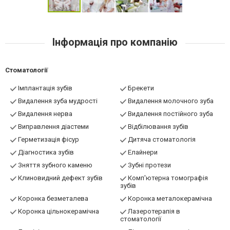
Інформація про компанію
Стоматології
Імплантація зубів
Брекети
Видалення зуба мудрості
Видалення молочного зуба
Видалення нерва
Видалення постійного зуба
Виправлення діастеми
Відбілювання зубів
Герметизація фісур
Дитяча стоматологія
Діагностика зубів
Елайнери
Зняття зубного каменю
Зубні протези
Клиновидний дефект зубів
Комп'ютерна томографія
зубів
Коронка безметалева
Коронка металокерамічна
Коронка цільнокерамічна
Лазеротерапія в
стоматології