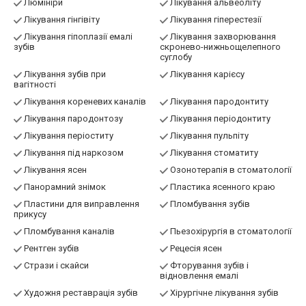
Люмініри
Лікування альвеоліту
Лікування гінгівіту
Лікування гіперестезії
Лікування гіпоплазії емалі
Лікування захворювання
зубів
скронево-нижньощелепного
суглобу
Лікування зубів при
Лікування карієсу
вагітності
Лікування кореневих каналів
Лікування пародонтиту
Лікування пародонтозу
Лікування періодонтиту
Лікування періоститу
Лікування пульпіту
Лікування під наркозом
Лікування стоматиту
Лікування ясен
Озонотерапія в стоматології
Панорамний знімок
Пластика ясенного краю
Пластини для виправлення
Пломбування зубів
прикусу
Пломбування каналів
Пьезохірургія в стоматології
Рентген зубів
Рецесія ясен
Стрази і скайси
Фторування зубів і
відновлення емалі
Художня реставрація зубів
Хірургічне лікування зубів