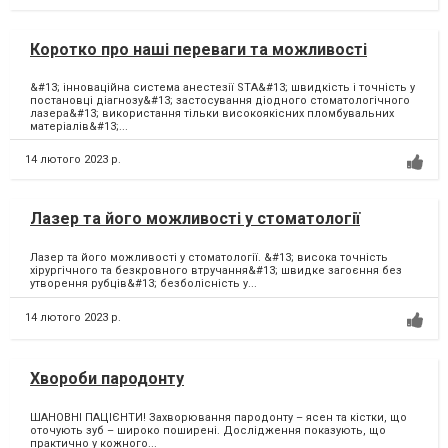
Коротко про наші переваги та можливості
&#13; інноваційна система анестезії STA&#13; швидкість і точність у
постановці діагнозу&#13; застосування діодного стоматологічного
лазера&#13; використання тільки високоякісних пломбувальних
матеріалів&#13;...
14 лютого 2023 р.
Лазер та його можливості у стоматології
Лазер та його можливості у стоматології. &#13; висока точність
хірургічного та безкровного втручання&#13; швидке загоєння без
утворення рубців&#13; безболісність у...
14 лютого 2023 р.
Хвороби пародонту
ШАНОВНІ ПАЦІЄНТИ! Захворювання пародонту – ясен та кістки, що
оточують зуб – широко поширені. Дослідження показують, що
практично у кожного...