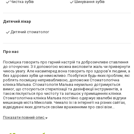
Чистка зубів
Шинування зубів
Дитячий лікар
Дитячий стоматолог
Про нас
Посмішка говорить про гарний настрій та доброзичливе ставлення
до оточуючих. З її допомогою можна висловити жаль чи привернути
чиюсь увагу. Але насамперед вона говорить про здоров'я людини, а
без здорових зубів це неможливо. Позбутися будь-яких проблем, які
роблять посмішку непривабливою, допоможе Стоматологічна
клініка Мальва. Стоматологія Мальва неухильно дотримується
вимог, що стосуються стерилізації та дезінфекції інструментів, а
також піклується про чистоту та затишок у приміщеннях клініки.
Стоматологічна клініка Мальва постійно одержує хвалебні відгуки
мешканців міста Миколаїв. Чимало їх і в інтернеті на різних сайтах,
відвідувачі яких діляться своїми враженнями про свої візи...
Показати повний опис