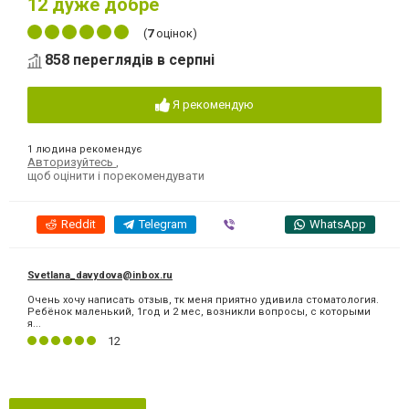
12
дуже добре
(
7
оцінок)
858 переглядів в серпні
Я рекомендую
1 людина рекомендує
Авторизуйтесь
,
щоб оцінити і порекомендувати
Reddit
Telegram
Viber
WhatsApp
Svetlana_davydova@inbox.ru
Очень хочу написать отзыв, тк меня приятно удивила стоматология.
Ребёнок маленький, 1год и 2 мес, возникли вопросы, с которыми
я...
12