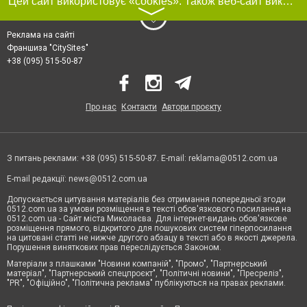
Цей сайт використовує «cookies». Також веб-сайт використовує інтернет-сервіс для збору технічних даних стосовно відвідувачів з метою отримання маркетингової та статистичної інформації. Умови обробки даних відвідувачів сайту див.
〉
Реклама на сайті
Франшиза "CitySites"
+38 (095) 515-50-87
Про нас
Контакти
Автори проєкту
З питань реклами: +38 (095) 515-50-87. E-mail:
reklama@0512.com.ua
E-mail редакції:
news@0512.com.ua
Допускається цитування матеріалів без отримання попередньої згоди
0512.com.ua за умови розміщення в тексті обов'язкового посилання на
0512.com.ua - Сайт міста Миколаєва. Для інтернет-видань обов'язкове
розміщення прямого, відкритого для пошукових систем гіперпосилання
на цитовані статті не нижче другого абзацу в тексті або в якості джерела.
Порушення виняткових прав переслідується Законом.
Матеріали з плашками "Новини компаній", "Промо", "Партнерський
матеріал", "Партнерський спецпроєкт", "Політичні новини", "Пресреліз",
"PR", "Офіційно", "Політична реклама" публікуються на правах реклами.