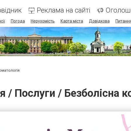
відник
Реклама на сайті
Оголош
сії
Погода
Нерухомість
Карта міста
Довідкова
Питання
оматологія
я / Послуги / Безболісна к