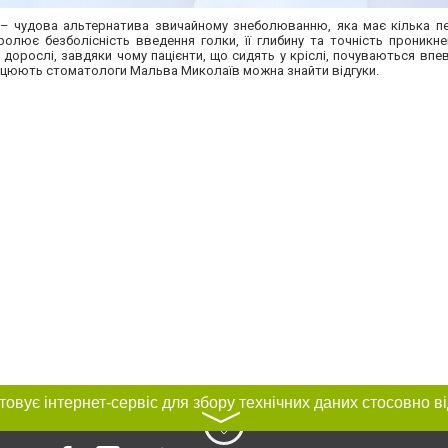
 – чудова альтернатива звичайному знеболюванню, яка має кілька пер
олює безболісність введення голки, її глибину та точність проникне
 й дорослі, завдяки чому пацієнти, що сидять у кріслі, почуваються впе
працюють стоматологи Мальва Миколаїв можна знайти відгуки.
〉