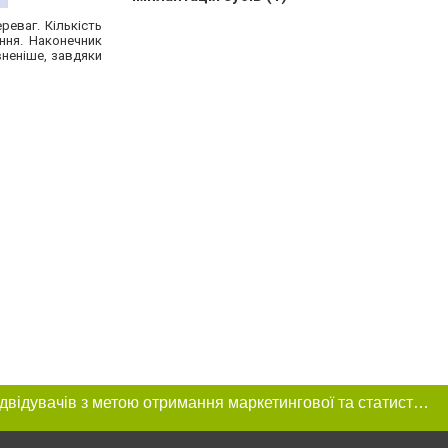
еваг. Кількість
ння. Наконечник
вненіше, завдяки
Цей сайт використовує «cookies». Також веб-сайт використовує інтернет-сервіс для збору технічних даних стосовно відвідувачів з метою отримання маркетингової та статистичної інформації. Умови обробки даних відвідувачів сайту див.