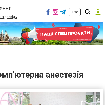
ення
Рус
-відповідь
омп'ютерна анестезія